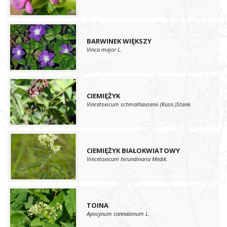
BARWINEK WIĘKSZY
Vinca major L.
CIEMIĘŻYK
Vincetoxicum schmalhausenii (Kusn.)Stank.
CIEMIĘŻYK BIAŁOKWIATOWY
Vincetoxicum hirundinaria Medik.
TOINA
Apocynum cannabinum L.